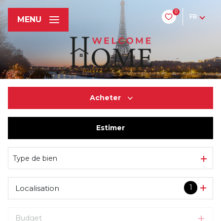
0
FR
MENU
Acheter
Estimer
De l'ancien
Du neuf
Type de bien
1
Localisation
Budget