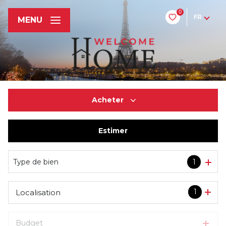
0
FR
MENU
Acheter
Estimer
De l'ancien
Du neuf
Type de bien
1
1
Localisation
Budget