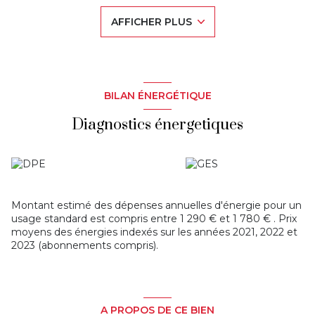
récent de standing en excellent état.
AFFICHER PLUS
Il se compose comme suit :
·
Une entrée,
·
Un séjour exposé Sud-Ouest donnant sur terrasse,
·
Une cuisine indépendante qu’il est possible d’ouvrir sur le
séjour,
·
Deux chambres dont une avec placard,
BILAN ÉNERGÉTIQUE
·
Un WC séparé
À cet ensemble s’ajoutent :
Diagnostics énergetiques
·
Un emplacement de parking en sous-sol, accès très large
et manœuvrant avec sécurisation par une double porte
·
Une cave, parfaite pour le stockage.
Cet appartement séduit par sa distribution intelligente et
son authenticité.
Montant estimé des dépenses annuelles d'énergie pour un
Le bien est situé au pied de tous les commerces
usage standard est compris entre 1 290 € et 1 780 € . Prix
(boulangeries, médecins, pharmacies, restaurants, bars,
moyens des énergies indexés sur les années 2021, 2022 et
supermarchés, etc…). Métro Anatole France à moins de 5
2023 (abonnements compris).
minutes, Bus à proximité immédiate.
Informations copropriété :
Nombre de Lots : 299
Nombre d’appartements : 99
A PROPOS DE CE BIEN