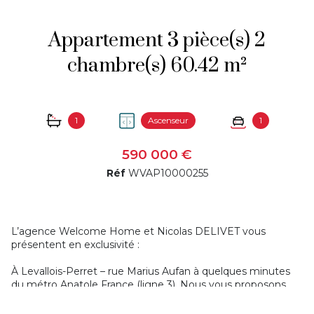
Appartement 3 pièce(s) 2
chambre(s) 60.42 m²
1
Ascenseur
1
590 000 €
Réf
WVAP10000255
L’agence Welcome Home et Nicolas DELIVET vous
présentent en exclusivité :
À Levallois-Perret – rue Marius Aufan à quelques minutes
du métro Anatole France (ligne 3). Nous vous proposons
cet appartement de 60,42 m² de surface Loi Carrez et
10,70 m² de terrasse situé en rez-de-jardin d’un immeuble