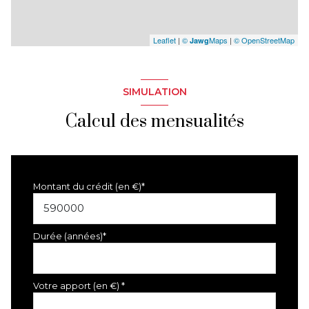
Leaflet
|
©
Maps
|
© OpenStreetMap
Jawg
SIMULATION
Calcul des mensualités
Montant du crédit (en €)*
Durée (années)*
Votre apport (en €) *