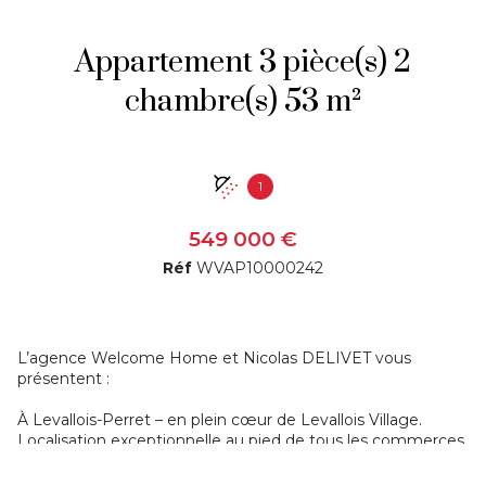
Appartement 3 pièce(s) 2
chambre(s) 53 m²
1
549 000 €
Réf
WVAP10000242
L’agence Welcome Home et Nicolas DELIVET vous
présentent :
À Levallois-Perret – en plein cœur de Levallois Village.
Localisation exceptionnelle au pied de tous les commerces,
du marché Henri Barbusse et à quelques minutes du
métro Louise Michel (ligne 3). Nous vous proposons notre