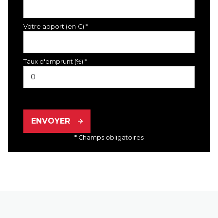
Votre apport (en €) *
Taux d'emprunt (%) *
ENVOYER
* Champs obligatoires