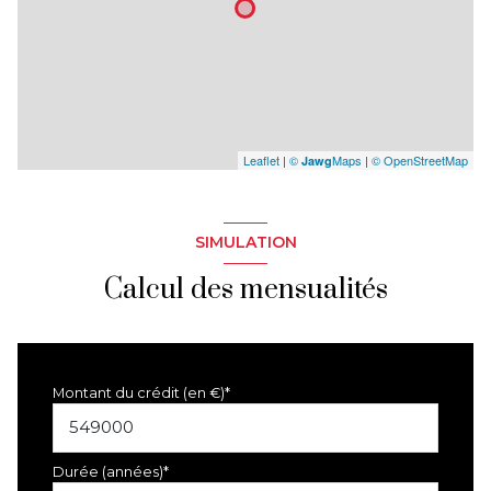
Leaflet
|
©
Maps
|
© OpenStreetMap
Jawg
SIMULATION
Calcul des mensualités
Montant du crédit (en €)*
Durée (années)*