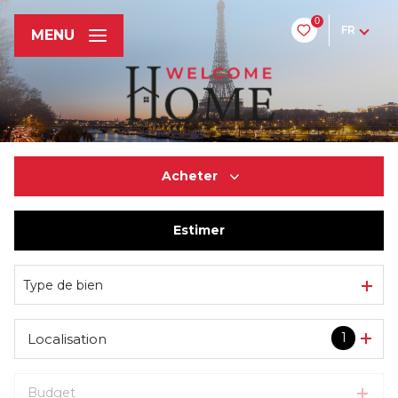
0
FR
MENU
Acheter
Estimer
De l'ancien
Du neuf
Type de bien
1
Localisation
Budget