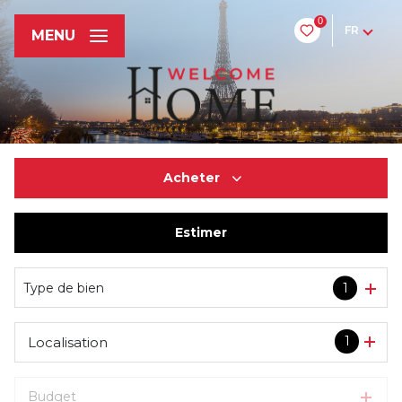
0
FR
MENU
Acheter
Estimer
De l'ancien
Du neuf
Type de bien
1
1
Localisation
Budget