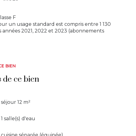
bien d'exception, alliant confort, charme et
ver et à vivre pleinement chaque instant.
lasse F
site et laissez-vous séduire par votre futur
ur un usage standard est compris entre 1 130
 les années 2021, 2022 et 2023 (abonnements
CE BIEN
s de ce bien
KWh/m2. An. Émissions C : 13 kg CO2/m2. An.
 1570 €. Prix moyens des énergies indexés sur
Possibilité d’améliorer le DPE en lettre D,
séjour 12 m²
1 salle(s) d'eau
exposé sont disponibles sur le site Géorisques :
cuisine séparée (équipée)