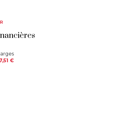
ER
inancières
arges
7,51 €