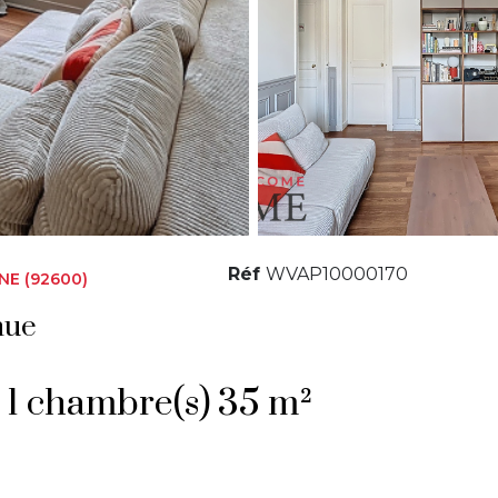
Réf
WVAP10000170
NE (92600)
nue
Appartement 2 pièce(s) 1 chambre(s) 35 m²