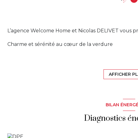
L’agence Welcome Home et Nicolas DELIVET vous prés
Charme et sérénité au cœur de la verdure
Découvrez ce magnifique appartement 2 pièces traver
situé dans une copropriété ancienne soigneusement
AFFICHER P
Dès votre entrée, vous serez séduit par le charme in
moulures évoquent une atmosphère chaleureuse et a
entièrement équipée, offre la possibilité d'être ouvert
lumineux et convivial, idéal pour recevoir vos proches
BILAN ÉNERG
Profitez d'une grande chambre apaisante, d'une sall
Diagnostics én
un cadre calme et sans vis-à-vis. La vue imprenable 
sérénité et bien-être au quotidien.