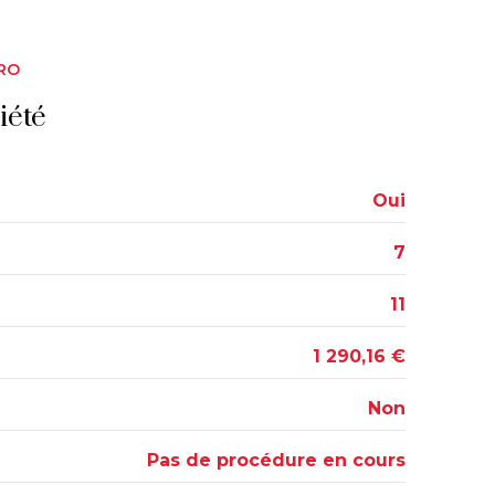
12.43 m²
6.10 m²
RO
11.23 m²
iété
Oui
7
11
1 290,16 €
Non
Pas de procédure en cours