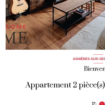
ASNIÈRES-SUR-SEI
Bienve
1