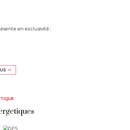
ente en exclusivité :
sant, un véritable cocon de tranquillité
 entretenue.
LUS
temporel de cet espace où le parquet et les
ccueillante. La cuisine indépendante,
e sur le séjour, créant ainsi un espace de vie
.
ÉTIQUE
e d'eau et d'un WC indépendant, le tout dans
ergetiques
sur la verdure environnante vous apportera