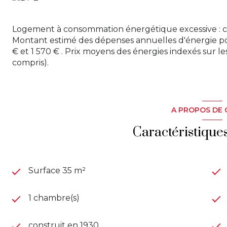
Ne manquez pas cette opportunité rare d'acquérir un 
tranquillité. Cet appartement est une invitation à rê
Logement à consommation énergétique excessive : c
Contactez-nous dès aujourd'hui pour organiser une vi
Montant estimé des dépenses annuelles d'énergie po
chez-vous !
€ et 1 570 € . Prix moyens des énergies indexés sur
compris).
Informations copropriété :
Nombre de lots : 23
Nombre d’appartements : 11
A PROPOS DE 
Charges annuelles : 1290,16 €
Caractéristique
Taxes Foncières : 444 €
DPE réalisé le 20 janvier 2025. Consommation F : 410 
Estimations coûts annuels d’énergie. Entre 1130 € et
les années 2021, 2022 et 2023 (abonnement compris). 
Surface 35 m²
devis à disposition.
Honoraires inclus à la charge du vendeur.
1 chambre(s)
Les informations sur les risques auxquels ce bien est 
http://www.georisques.gouv.fr
construit en 1930