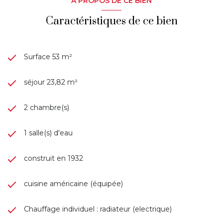
A PROPOS DE CE BIEN
Charges annuelles : 1890,84 €
Taxes Foncières : 708€
Caractéristiques de ce bien
DPE réalisé le 27 novembre 2022. Consommation G : 540
KWh/m2. An. Émissions C : 18 kg CO2/m2. An. Estimations
coûts annuels d’énergie. Entre 1 610 € et 2 210 €. Prix
moyens des énergies indexés au 1er janvier 2021
Surface 53 m²
(abonnement compris).
Honoraires inclus à la charge du vendeur.
séjour 23,82 m²
2 chambre(s)
1 salle(s) d'eau
construit en 1932
cuisine américaine (équipée)
Chauffage individuel : radiateur (electrique)