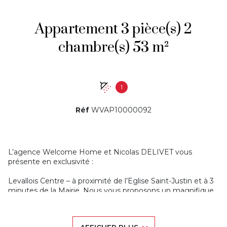
Appartement 3 pièce(s) 2
chambre(s) 53 m²
1
Réf
WVAP10000092
L’agence Welcome Home et Nicolas DELIVET vous
présente en exclusivité :
Levallois Centre – à proximité de l’Eglise Saint-Justin et à 3
minutes de la Mairie. Nous vous proposons un magnifique
appartement de 2 pièces d’une surface de 49,06m² Loi
Carrez et 55,08m² au sol. Une cave sous immeuble et un
débarras accessible sur le palier privatif complètent ce bien.