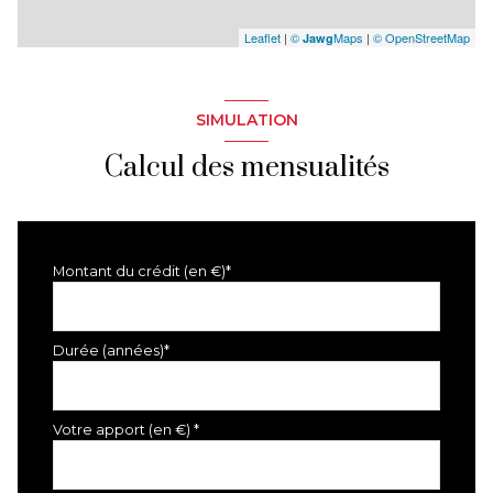
Leaflet
|
©
Maps
|
© OpenStreetMap
Jawg
SIMULATION
Calcul des mensualités
Montant du crédit (en €)*
Durée (années)*
Votre apport (en €) *