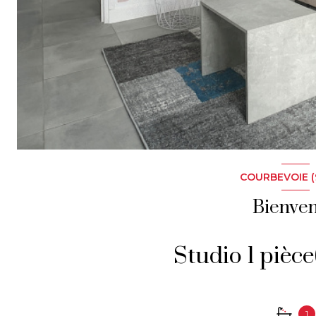
COURBEVOIE (
Bienve
1