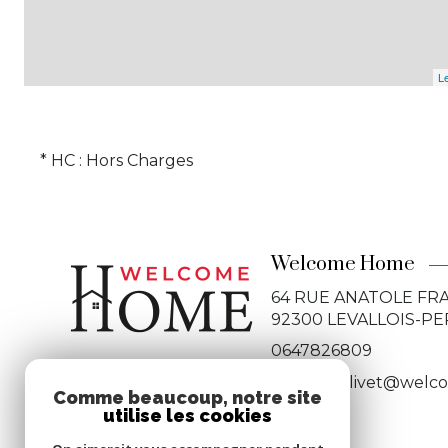
Le
* HC : Hors Charges
Welcome Home
64 RUE ANATOLE FR
92300
LEVALLOIS-P
0647826809
nicolas.delivet@welc
Comme beaucoup, notre site
utilise les cookies