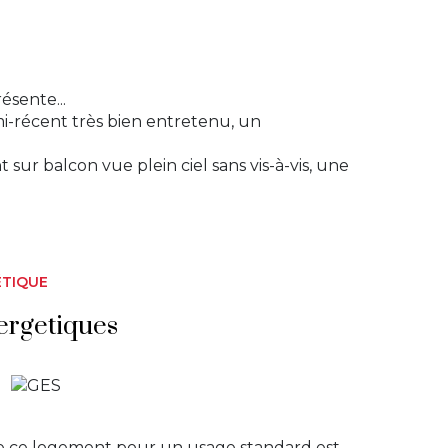
sente...
-récent très bien entretenu, un
sur balcon vue plein ciel sans vis-à-vis, une
ÉTIQUE
ergetiques
e ce logement pour un usage standard est