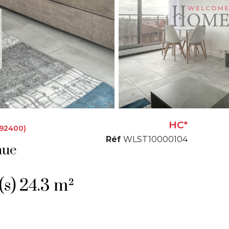
HC*
92400)
Réf
WLST10000104
nue
Studio 1 pièce(s) 24.3 m²