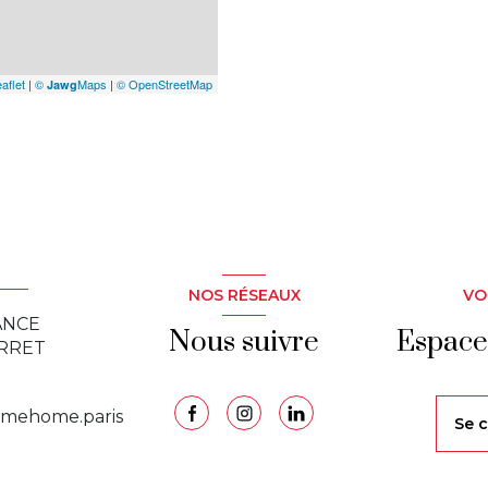
aflet
|
©
Maps
|
© OpenStreetMap
Jawg
NOS RÉSEAUX
VO
ANCE
Nous suivre
Espace
ERRET
omehome.paris
se