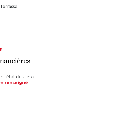
terrasse
ER
inancières
nt état des lieux
n renseigné